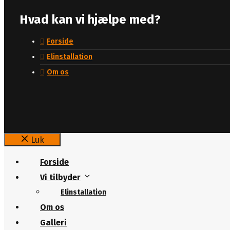
Hvad kan vi hjælpe med?
Forside
Elinstallation
Om os
Luk
Forside
Vi tilbyder
Elinstallation
Om os
Galleri