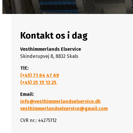
Kontakt os i dag
Vesthimmerlands Elservice
Skinderupvej 8, 8832 Skals
Tlf.:
(+45) 71 64 47 69
(+45) 25 15 13 25
Email:
info@vesthimmerlandselservice.dk
vesthimmerlandselservice@gmail.com
CVR nr.: 44275112