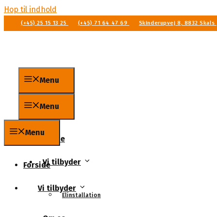
Hop til indhold
(+45) 25 15 13 25
(+45) 71 64 47 69
Skinderupvej 8, 8832 Skals
Menu
Menu
Menu
Forside
Vi tilbyder
Forside
Vi tilbyder
Elinstallation